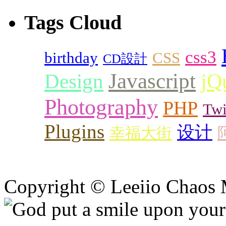
Tags Cloud
css3
birthday
CSS
CD設計
Javascript
Design
jQ
Photography
PHP
Twi
Plugins
设计
幸福大街
Copyright © Leeiio Chaos 