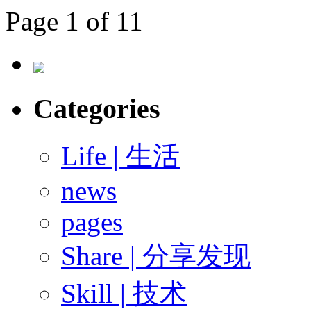
Page 1 of 1
1
Categories
Life | 生活
news
pages
Share | 分享发现
Skill | 技术