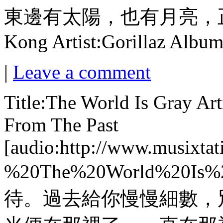
東邊有太陽，也有月亮，正如你
Kong Artist:Gorillaz Albu
|
Leave a comment
Title:The World Is Gray A
From The Past
[audio:http://www.musix
%20The%20World%20I
待。過去給你慢慢細數，