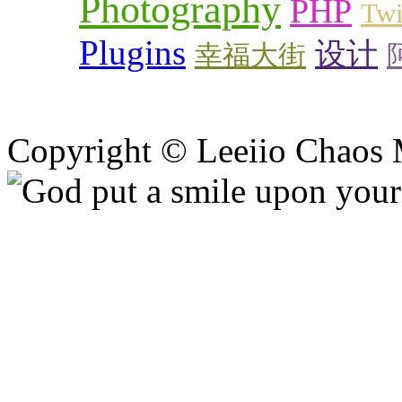
Photography
PHP
Twi
Plugins
设计
幸福大街
Copyright © Leeiio Chaos 