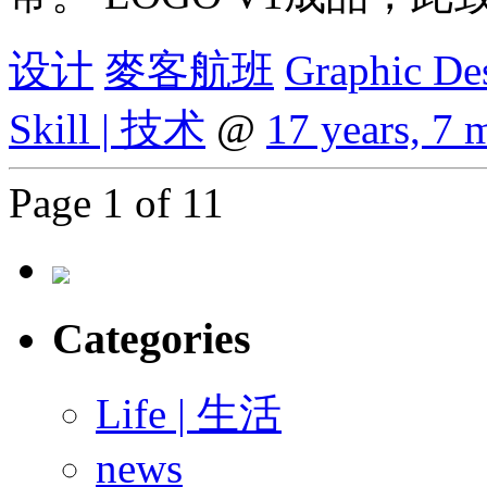
设计
麥客航班
Graphic De
Skill | 技术
@
17 years, 7 
Page 1 of 1
1
Categories
Life | 生活
news