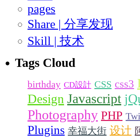
pages
Share | 分享发现
Skill | 技术
Tags Cloud
css3
birthday
CSS
CD設計
Javascript
Design
jQ
Photography
PHP
Twi
Plugins
设计
幸福大街