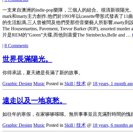
一支來自澳洲的indie-pop樂隊，三個人的組合。很清新很陽光。The lu
mark和marty主力創作.他們於1993年以cassette帶形式發
的生活點滴,三人曾被問及他們受那些音樂藝人所影響,marty則說了The Wedding Present, B
The Housemartins, Pavement, Trevor Barker (RIP), as
片是REM的”Green”大碟,而他則喜愛The Steinbecks,Belle and …
|
8 Comments
世界長滿陽光。
你得承認，夏天總是長滿了新的故事。
Graphic Design
Music
Posted in
Skill | 技术
@
18 years, 1 month ag
遠走以及一地哀愁。
如往年的寒假，在家哆哆嗦嗦。無所事事並且充滿對時間的愧疚感。 放出
Graphic Design
Music
Posted in
Skill | 技术
@
18 years, 6 months a