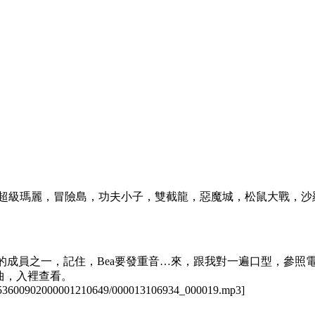
，超級瑪麗，冒險島，功夫小子，雙截龍，惡魔城，松鼠大戰，沙
Beatles的成員之一，記住，Bea要發重音…來，跟我對一遍口型，參
的歌曲，入裡查看。
242553600902000001210649/000013106934_000019.mp3]