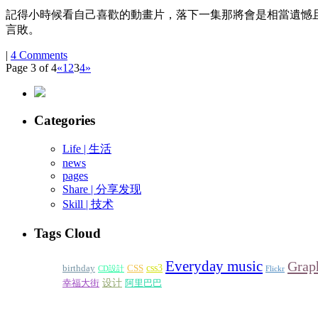
記得小時候看自己喜歡的動畫片，落下一集那將會是相當遺憾
言敗。
|
4 Comments
Page 3 of 4
«
1
2
3
4
»
Categories
Life | 生活
news
pages
Share | 分享发现
Skill | 技术
Tags Cloud
Everyday music
Grap
css3
birthday
CSS
CD設計
Flickr
设计
幸福大街
阿里巴巴