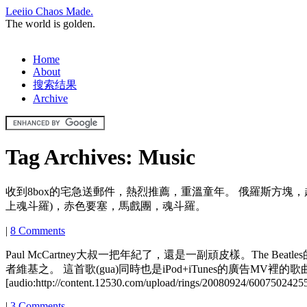
Leeiio Chaos Made.
The world is golden.
Home
About
搜索结果
Archive
Tag Archives:
Music
收到8box的宅急送郵件，熱烈推薦，重溫童年。 俄羅斯方塊
上魂斗羅)，赤色要塞，馬戲團，魂斗羅。
|
8 Comments
Paul McCartney大叔一把年紀了，還是一副頑皮樣。The 
者維基之。 這首歌(gua)同時也是iPod+iTunes的廣告MV裡
[audio:http://content.12530.com/upload/rings/20080924/600750
|
3 Comments