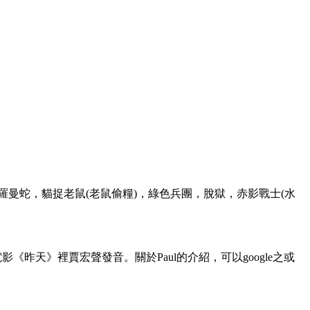
羅曼蛇，貓捉老鼠(老鼠偷糧)，綠色兵團，脫獄，赤影戰士(水
照電影《昨天》裡賈宏聲發音。關於Paul的介紹，可以google之或