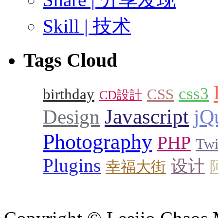
Skill | 技术
Tags Cloud
css3
birthday
CSS
CD設計
Javascript
Design
jQ
Photography
PHP
Twi
Plugins
设计
幸福大街