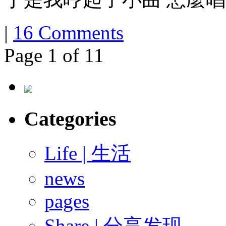
|
16 Comments
Page 1 of 1
1
Categories
Life | 生活
news
pages
Share | 分享发现