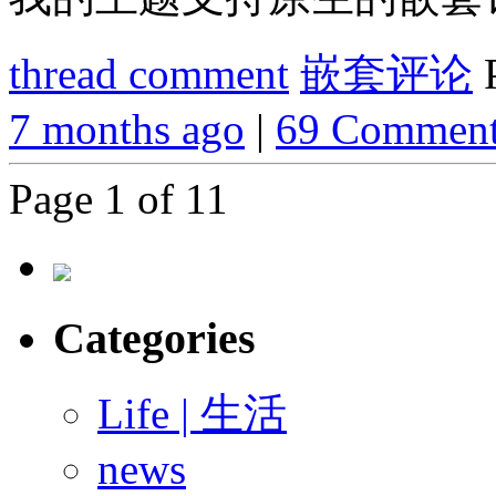
thread comment
嵌套评论
7 months ago
|
69 Commen
Page 1 of 1
1
Categories
Life | 生活
news