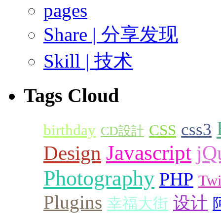
pages
Share | 分享发现
Skill | 技术
Tags Cloud
css3
birthday
CSS
CD設計
Javascript
Design
jQ
Photography
PHP
Twi
Plugins
设计
幸福大街